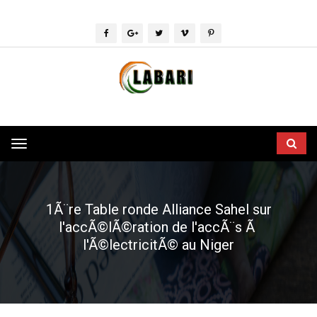
Toggle
navigation
1Ã¨re Table ronde Alliance Sahel sur
l'accÃ©lÃ©ration de l'accÃ¨s Ã
l'Ã©lectricitÃ© au Niger