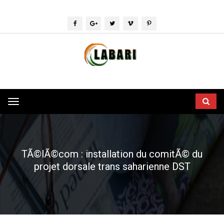
Toggle
navigation
TÃ©lÃ©com : installation du comitÃ© du
projet dorsale trans saharienne DST