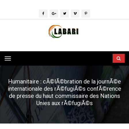
Toggle
navigation
Humanitaire : cÃ©lÃ©bration de la journÃ©e
internationale des rÃ©fugiÃ©s confÃ©rence
de presse du haut commissaire des Nations
Unies aux rÃ©fugiÃ©s