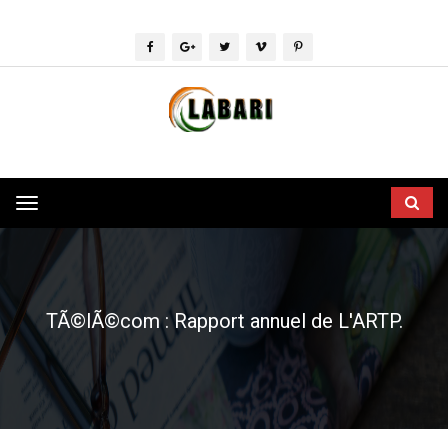
Toggle
navigation
TÃ©lÃ©com : Rapport annuel de L'ARTP.