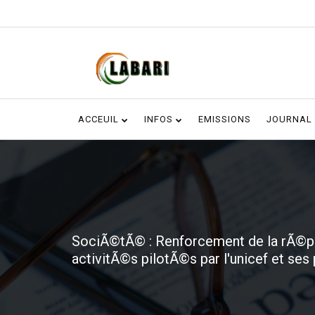
ACCEUIL
INFOS
EMISSIONS
JOURNAL
SociÃ©tÃ© : Renforcement de la rÃ©pon
activitÃ©s pilotÃ©s par l'unicef et ses 