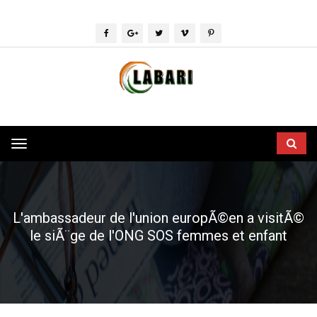
Toggle
navigation
L'ambassadeur de l'union europÃ©en a visitÃ©
le siÃ¨ge de l'ONG SOS femmes et enfant