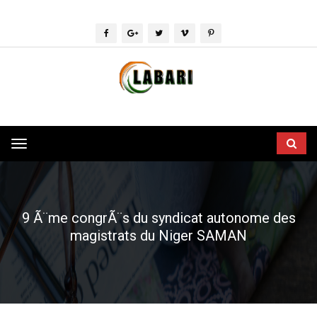
Toggle
navigation
9 Ã¨me congrÃ¨s du syndicat autonome des
magistrats du Niger SAMAN